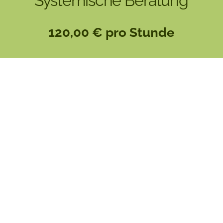
Systemische Beratung
120,00 € pro Stunde
In der Regel dauert eine Sitzung 1,5
bis 2 Stunden
Therapiesitzungen sind
umsatzsteuerfrei gemäß § 4 Nr. 14
UStG
Für Studenten, Gering-Verdiener
oder Arbeitslose wird das Honorar
entsprechend angepasst.