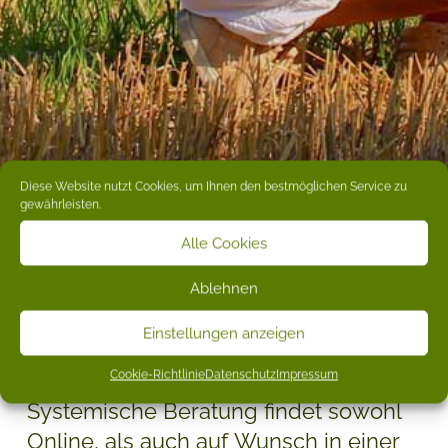
Diese Website nutzt Cookies, um Ihnen den bestmöglichen Service zu
gewährleisten.
Alle Cookies
Ablehnen
Einstellungen anzeigen
Cookie-Richtlinie
Datenschutz
Impressum
Das Life-Coaching und die
Systemische Beratung findet sowohl
Online, als auch auf Wunsch in einer